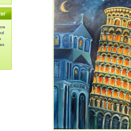
rei
hre
nd
s
as