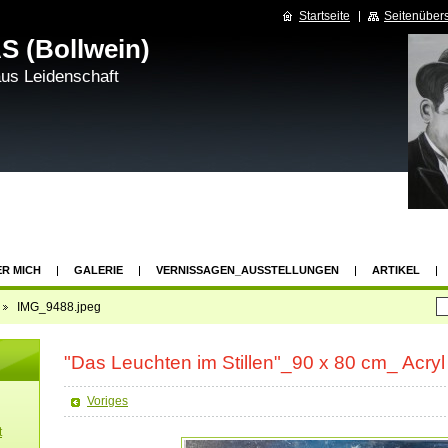
Startseite
Seitenübers
S (Bollwein)
aus Leidenschaft
R MICH
GALERIE
VERNISSAGEN_AUSSTELLUNGEN
ARTIKEL
IMG_9488.jpeg
"Das Leuchten im Stillen"_90 x 80 cm_ Acry
Voriges
t