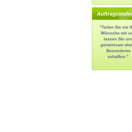
Auftragsmale
"Teilen Sie mir I
Wünsche mit u
lassen Sie un
gemeinsam etw
Besonderes
schaffen."