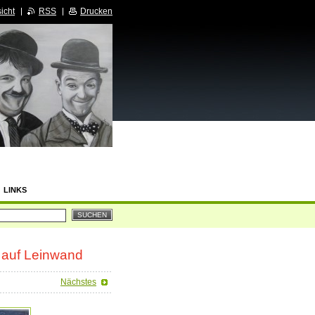
icht
RSS
Drucken
LINKS
l auf Leinwand
Nächstes