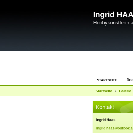
Ingrid HAA
Hobbykünstlerin 
STARTSEITE
ÜBE
SCHREIBEN SIE MIR
Startseite
Galerie
Kontakt
Ingrid Haas
ingrid.h
aas@outl
ook.a