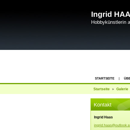
Ingrid HAA
Hobbykünstlerin 
STARTSEITE
ÜBE
SCHREIBEN SIE MIR
Startseite
Galerie
Kontakt
Ingrid Haas
ingrid.h
aas@outl
ook.a