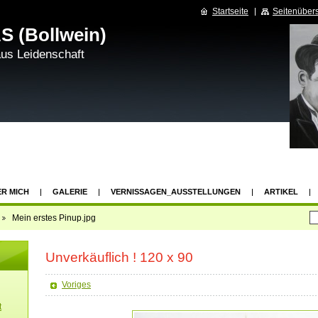
Startseite
Seitenübers
S (Bollwein)
aus Leidenschaft
R MICH
GALERIE
VERNISSAGEN_AUSSTELLUNGEN
ARTIKEL
Mein erstes Pinup.jpg
Unverkäuflich ! 120 x 90
Voriges
t