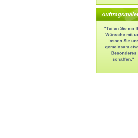
Auftragsmale
"Teilen Sie mir I
Wünsche mit u
lassen Sie un
gemeinsam etw
Besonderes
schaffen."