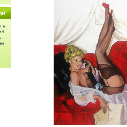
rei
hre
nd
s
as